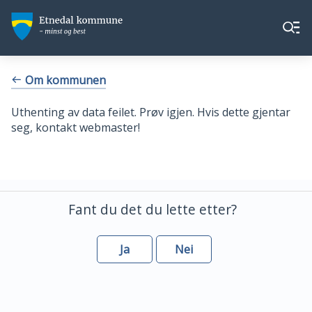
Etnedal
Etnedal
Meny
kommune
kommune
Du
Om kommunen
er
her:
Uthenting av data feilet. Prøv igjen. Hvis dette gjentar
seg, kontakt webmaster!
Fant du det du lette etter?
Ja
Nei