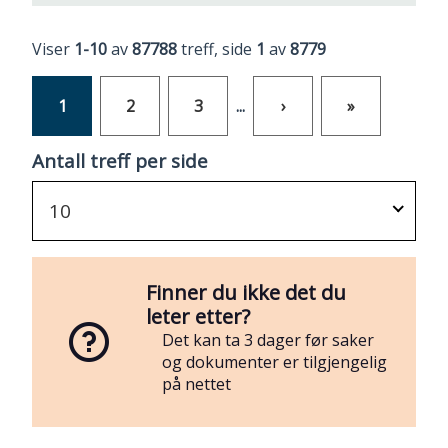
Viser
1-10
av
87788
treff, side
1
av
8779
1
2
3
...
›
»
Antall treff per side
10
Finner du ikke det du
leter etter?
Det kan ta 3 dager før saker
og dokumenter er tilgjengelig
på nettet