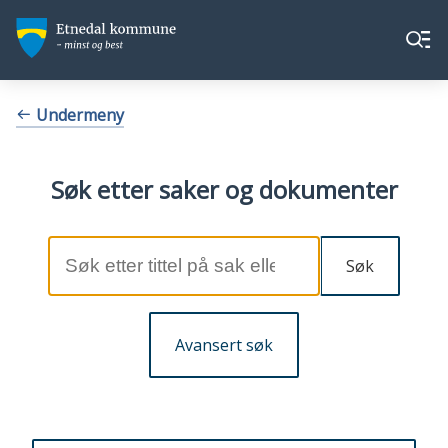
Etnedal
Etnedal
Meny
kommune
kommune
Du
Undermeny
er
her:
Søk etter saker og dokumenter
Søk
Avansert søk