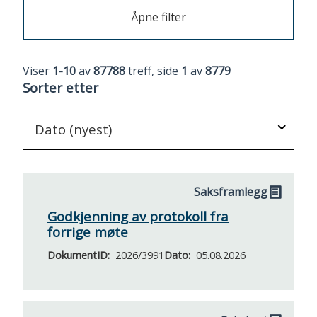
Åpne filter
Viser
1-10
av
87788
treff, side
1
av
8779
Sorter etter
Dato (nyest)
Saksframlegg
Resultatside
med
Godkjenning av protokoll fra
forrige møte
saker
og
DokumentID
2026/3991
Dato
05.08.2026
dokumenter