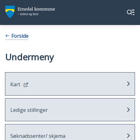
Etnedal
Etnedal
Meny
kommune
kommune
Du
Forside
er
her:
Undermeny
Kart
Ledige stillinger
Søknadssenter/ skjema