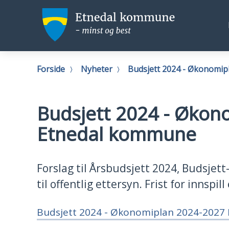
Etnedal
Etneda
kommune
komm
Du
Forside
Nyheter
Budsjett 2024 - Økonomip
er
her:
Budsjett 2024 - Økono
Etnedal kommune
Forslag til Årsbudsjett 2024, Budsjet
til offentlig ettersyn. Frist for innspi
Budsjett 2024 - Økonomiplan 2024-2027