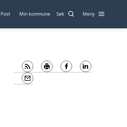
Post
Min kommune
Søk
Meny
Abonner på RSS
Skriv ut
Del på Facebook
Del på LinkedIn
Tips en venn