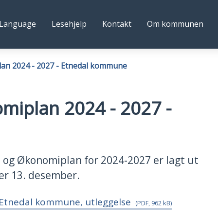
l
Følg
Language
Lesehjelp
Kontakt
Om kommunen
une
oss
lan 2024 - 2027 - Etnedal kommune
miplan 2024 - 2027 -
t- og Økonomiplan for 2024-2027 er lagt ut
ll er 13. desember.
 Etnedal kommune, utleggelse
(PDF, 962 kB)