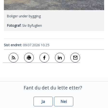
Boliger under bygging
Siv Byfuglien
Sist endret
09.07.2026 10.25
Abonner på RSS
Skriv ut
Del på Facebook
Del på LinkedIn
Tips en venn
Fant du det du lette etter?
Ja
Nei