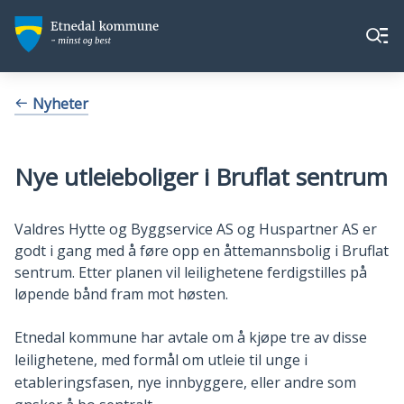
Etnedal
Etnedal
Meny
kommune
kommune
Du
Nyheter
er
her:
Nye utleieboliger i Bruflat sentrum
Valdres Hytte og Byggservice AS og Huspartner AS er
godt i gang med å føre opp en åttemannsbolig i Bruflat
sentrum. Etter planen vil leilighetene ferdigstilles på
løpende bånd fram mot høsten.
Etnedal kommune har avtale om å kjøpe tre av disse
leilighetene, med formål om utleie til unge i
etableringsfasen, nye innbyggere, eller andre som