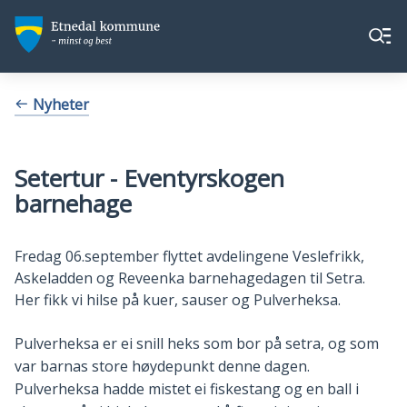
Etnedal
Etnedal
Meny
kommune
kommune
Du
Nyheter
er
her:
Setertur - Eventyrskogen
barnehage
Fredag 06.september flyttet avdelingene Veslefrikk,
Askeladden og Reveenka barnehagedagen til Setra.
Her fikk vi hilse på kuer, sauser og Pulverheksa.
Pulverheksa er ei snill heks som bor på setra, og som
var barnas store høydepunkt denne dagen.
Pulverheksa hadde mistet ei fiskestang og en ball i