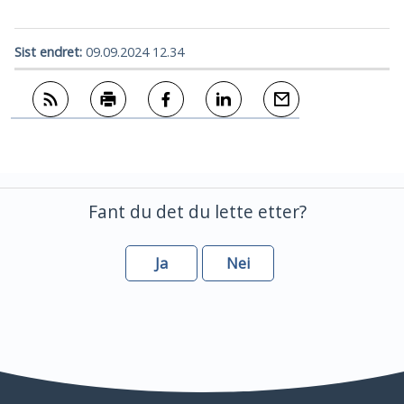
Sist endret
09.09.2024 12.34
Abonner på RSS
Skriv ut
Del på Facebook
Del på LinkedIn
Tips en venn
Fant du det du lette etter?
Ja
Nei