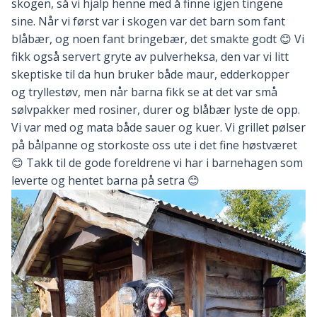
skogen, så vi hjalp henne med å finne igjen tingene
sine. Når vi først var i skogen var det barn som fant
blåbær, og noen fant bringebær, det smakte godt 😊 Vi
fikk også servert gryte av pulverheksa, den var vi litt
skeptiske til da hun bruker både maur, edderkopper
og tryllestøv, men når barna fikk se at det var små
sølvpakker med rosiner, durer og blåbær lyste de opp.
Vi var med og mata både sauer og kuer. Vi grillet pølser
på bålpanne og storkoste oss ute i det fine høstværet
😊 Takk til de gode foreldrene vi har i barnehagen som
leverte og hentet barna på setra 😊